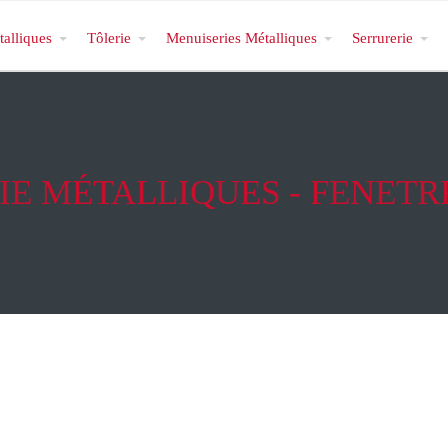
talliques
Tôlerie
Menuiseries Métalliques
Serrurerie
E MÉTALLIQUES - FENETR