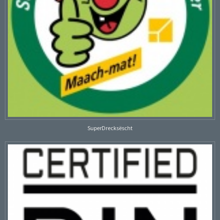
SuperDrecksëscht