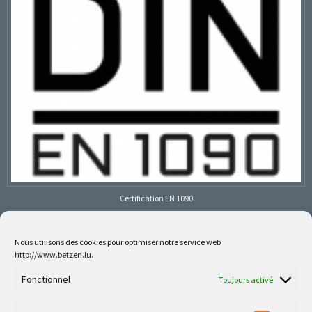
Certification EN 1090
Nous utilisons des cookies pour optimiser notre service web
http://www.betzen.lu.
Follow us on social media
Fonctionnel
Toujours activé