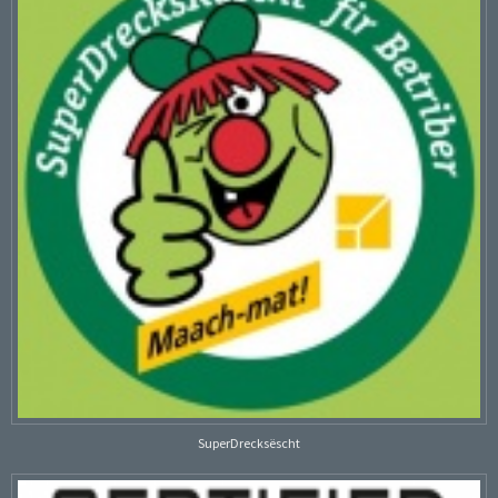
SuperDrecksëscht