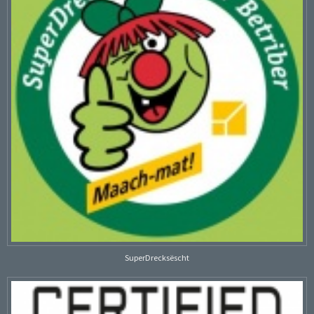
SuperDrecksëscht