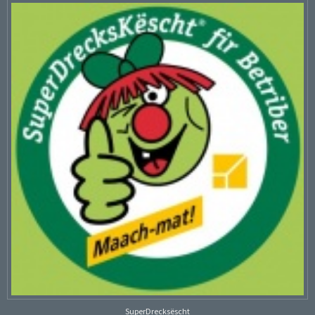
SuperDrecksëscht