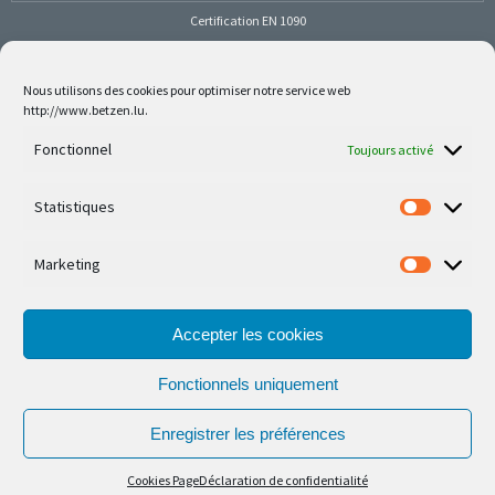
Certification EN 1090
Nous utilisons des cookies pour optimiser notre service web
http://www.betzen.lu.
Follow us on social media
Fonctionnel
Toujours activé
Statistiques
Marketing
Nos dernières réalisations sont sur Facebook et
Instagram
Accepter les cookies
Fonctionnels uniquement
Enregistrer les préférences
© Ferronnerie d'Art Nico Betzen 2026.
Cookies Page
Déclaration de confidentialité