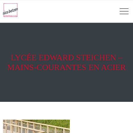
LYCÉE EDWARD STEICHEN –
MAINS-COURANTES EN ACIER