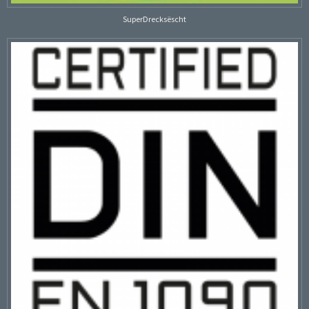
SuperDrecksëscht