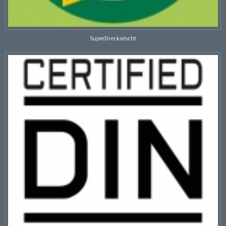
SuperDrecksëscht