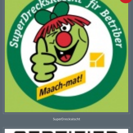
SuperDrecksëscht