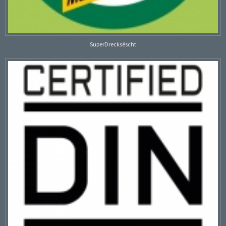
SuperDrecksëscht