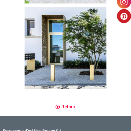
Mavrik
habillage en laiton , boites-aux-lettres,
Retour
Ferronnerie d’Art Nico Betzen S.A.