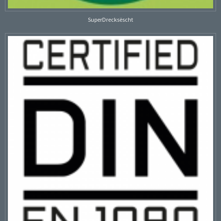
SuperDrecksëscht