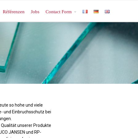
Référenzen
Jobs
Contact Form
eute so hohe und viele
e- und Einbruchsschutz bei
ungen.
 Qualität unserer Produkte
HUCO JANSEN und RP-