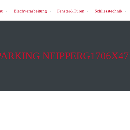
au
Blechverarbeitung
Fenster&Türen
Schliesstechnik
PARKING NEIPPERG1706X47