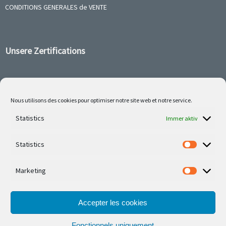
CONDITIONS GENERALES de VENTE
Unsere Zertifications
Nous utilisons des cookies pour optimiser notre site web et notre service.
Follow us on social media
Statistics
Immer aktiv
Statistics
Marketing
Unsere neuesten Errungenschaften sind auf Facebook
oder Instagram
Accepter les cookies
Fonctionnels uniquement