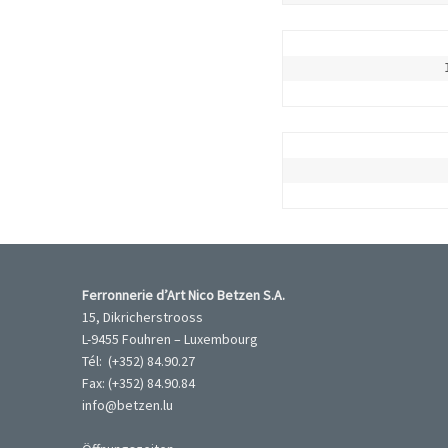
Ferronnerie d’Art Nico Betzen S.A.
15, Dikricherstrooss
L-9455 Fouhren – Luxembourg
Tél: (+352) 84.90.27
Fax: (+352) 84.90.84
info@betzen.lu