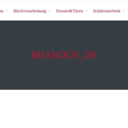
au
Blechverarbeitung
Fenster&Türen
Schliesstechnik
BRANDEN_DE