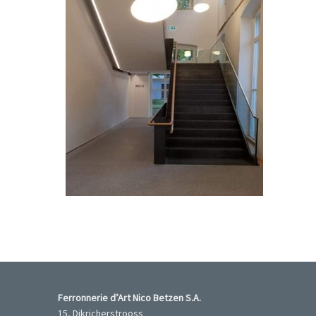
Erpeldange-sur-Sûre
Erpeldange
Ecole de musique Erpeldange-sur-Sûre
Ferronnerie d’Art Nico Betzen S.A.
15, Dikricherstrooss