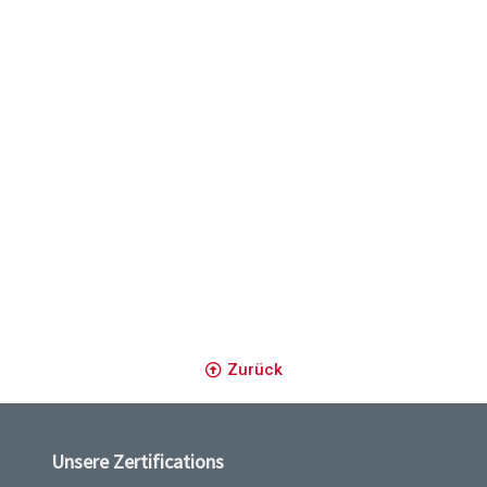
-sur-Sûre
Erpeldange-sur-Sûre
Zurück
Unsere Zertifications