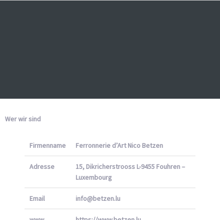
Wer wir sind
Firmenname
Ferronnerie d’Art Nico Betzen
Adresse
15, Dikricherstrooss L-9455 Fouhren –
Luxembourg
Email
info@betzen.lu
www
https://www.betzen.lu