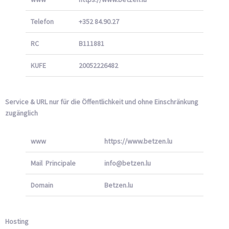
Telefon
+352 84.90.27
RC
B111881
KUFE
20052226482
Service & URL nur für die Öffentlichkeit und ohne Einschränkung
zugänglich
www
https://www.betzen.lu
Mail Principale
info@betzen.lu
Domain
Betzen.lu
Hosting